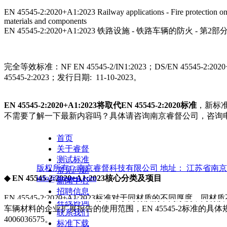
EN 45545-2:2020+A1:2023 Railway applications - Fire protection on r
materials and components
EN 45545-2:2020+A1:2023 铁路设施 - 铁路车辆的防火
完全等效标准：NF EN 45545-2/IN1:2023；DS/EN 45545-2:2020+
45545-2:2023；发行日期: 11-10-2023。
EN 45545-2:2020+A1:2023将取代EN 45545-2:2020标准
，新标
不需要了解一下最新内容吗？具体请咨询南京睿督公司，咨询电话：02
首页
关于睿督
测试标准
版权所有©
南京睿督科技有限公司
地址：
江苏省南京
常见问题
◆ EN 45545-2:2020+A1:2023核心分类及项目
info@fire-test.com
新闻中心
招聘信息
EN 45545-2:2020+A1:2023标准对于同材质的不同
在线咨询
车辆材料的企业扩展报告的使用范围，EN 45545-2标准的具
联系我们
4006036575。
标准下载