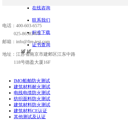
在线咨询
联系我们
联系我们
电话：400-603-6575
标准下载
025-86583475
邮箱：info@fire-test.com
证书查询
넳
넲
地址：
江苏省南京市建邺区江东中路
118号德盈大厦16F
IMO船舶防火测试
建筑材料耐火测试
电线电缆防火测试
纺织面料防火测试
建筑材料防火测试
建筑材料CE认证
其他测试及认证