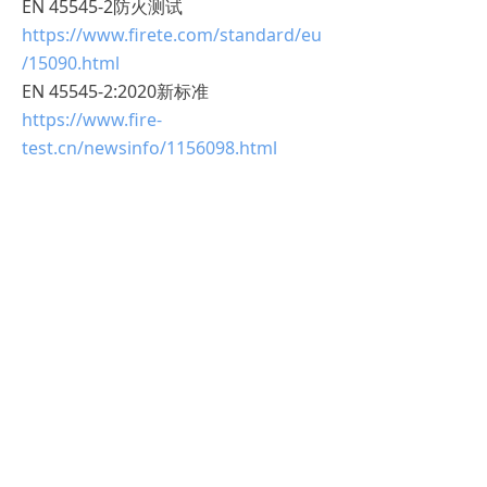
EN 45545-2防火测试
https://www.firete.com/standard/eu
/15090.html
EN 45545-2:2020新标准
https://www.fire-
test.cn/newsinfo/1156098.html
欧盟EN 45545-2标准将逐渐成为轨道车
辆防火烟毒测试的主趋势，南京睿督公
司已经协助国内外众多企业成功取得EN
45545-2防火烟毒测试报告及证书。南
京睿督公司专业从事轨道车辆防火烟毒
检测十多年，在检测方面、送样方面具
有丰富的经验。
更多关于EN 45545:2020最新标准内容
及现行2015版EN45545-2的铁路车辆防