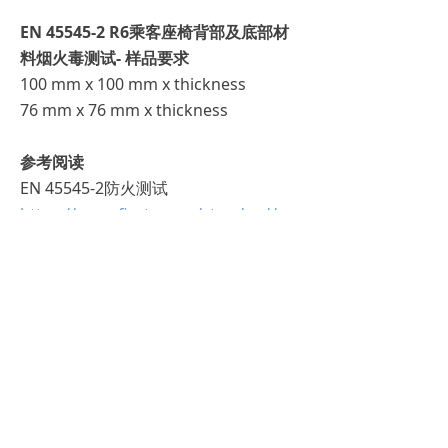
EN 45545-2 R6乘客座椅背部及底部材
料烟火毒测试- 样品要求
100 mm x 100 mm x thickness
76 mm x 76 mm x thickness
参考阅读
EN 45545-2防火测试
https://www.firete.com/standard/eu
/15090.html
EN 45545-2:2020新标准
https://www.fire-
test.com/newsinfo/1156098.html
欧盟EN 45545-2标准将逐渐成为轨道车
辆防火烟毒测试的主趋势，南京睿督公
司已经协助国内外众多企业成功取得EN