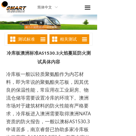
끀
简体中文
ꀅ
测试标准
相关测试
끀
끀
冷库板澳洲标准AS1530.3火焰蔓延防火测
试具体内容
冷库板一般以轻质聚氨酯作为内芯材
料，即为常说的聚氨酯夹芯板，因其优
良的保温性能，常应用在工业厨房、物
流仓储等需要设置冷库的环境下。澳洲
市场对于建筑材料的防火性能有严格要
求，冷库板进入澳洲需要取得澳洲NATA
资质的防火报告，一般以澳标AS1530.3
申请居多，南京睿督已协助多家冷库板