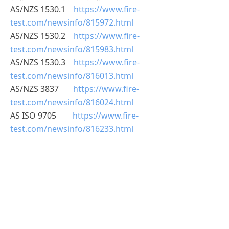
AS/NZS 1530.1
https://www.fire-
test.com/newsinfo/815972.html
AS/NZS 1530.2
https://www.fire-
test.com/newsinfo/815983.html
AS/NZS 1530.3
https://www.fire-
test.com/newsinfo/816013.html
AS/NZS 3837
https://www.fire-
test.com/newsinfo/816024.html
AS ISO 9705
https://www.fire-
test.com/newsinfo/816233.html
更多关于冷库板澳洲NATA资质
AS1530.3燃烧性能测试，请咨询南京睿
督公司
南京睿督公司咨询电话：400-603-6575
025-8658 3475
网址：
www.fire-test.com
www.fire-