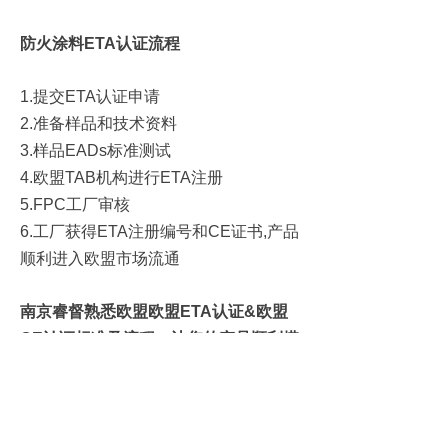
防火涂料ETA认证流程
1.提交ETA认证申请
2.准备样品和技术资料
3.样品EADs标准测试
4.欧盟TAB机构进行ETA注册
5.FPC工厂审核
6.工厂获得ETA注册编号和CE证书,产品
顺利进入欧盟市场流通
南京睿督熟悉欧盟欧盟ETA认证&欧盟
CE认证标准及流程，让您的产品顺利搭
上开往欧盟市场的特快车
我司是TZUS捷克国家建筑设计研究院
的中国授权合作机构，TZUS是在欧洲