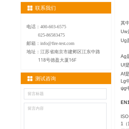
联系我们
其
电话：400-603-6575
Uw
025-86583475
Ug
邮箱：info@fire-test.com
江苏省南京市建邺区江东中路
地址：
Ag
118号德盈大厦16F
Uf
Af
测试咨询
L
ψ
EN
IS
1（