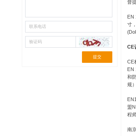
督提供
EN
寸，
(
CE
提交
C
EN
和防
规）
E
盟N
程师
南京