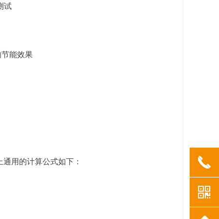
测试
响节能效果
끅
上通用的计算公式如下：
낃