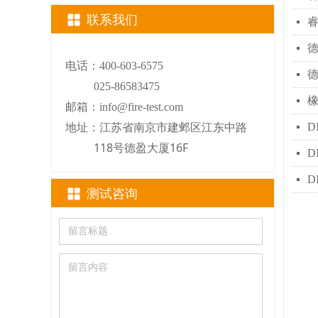
联系我们
睿
넷
德
넷
电话：400-603-6575
德
넷
025-86583475
橡
넷
邮箱：info@fire-test.com
江苏省南京市建邺区江东中路
DI
地址：
넷
118号德盈大厦16F
D
넷
D
넷
测试咨询