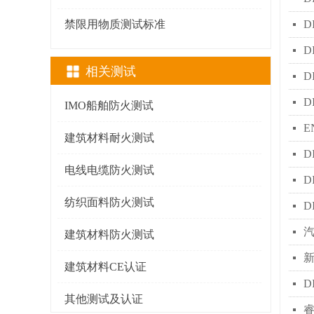
禁限用物质测试标准
D
넷
D
넷
相关测试
D
넷
D
넷
IMO船舶防火测试
E
넷
建筑材料耐火测试
D
넷
电线电缆防火测试
D
넷
纺织面料防火测试
D
넷
汽
넷
建筑材料防火测试
新
넷
建筑材料CE认证
D
넷
其他测试及认证
睿
넷